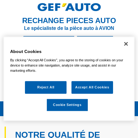
RECHANGE PIECES AUTO
Le spécialiste de la pièce auto à AVION
NOUS CONTACTER
S'Y RENDRE
About Cookies
03 21 70 69 16
By clicking “Accept All Cookies”, you agree to the storing of cookies on your
device to enhance site navigation, analyze site usage, and assist in our
Votre magasin est actuellement
marketing efforts.
FERMÉ
Vendredi :
Reject All
Accept All Cookies
09:00/12:00 - 13:30/18:30
Cookie Settings
NOTRE QUALITÉ DE